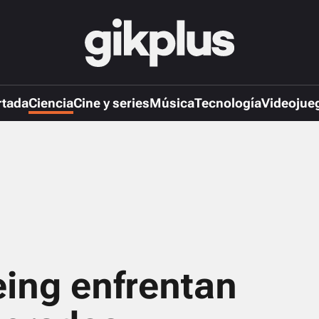
rtada
Ciencia
Cine y series
Música
Tecnología
Videojue
ing enfrentan