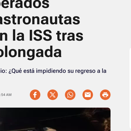
perados
astronautas
 la ISS tras
olongada
io: ¿Qué está impidiendo su regreso a la
8:54 AM