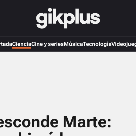
rtada
Ciencia
Cine y series
Música
Tecnología
Videojue
esconde Marte: