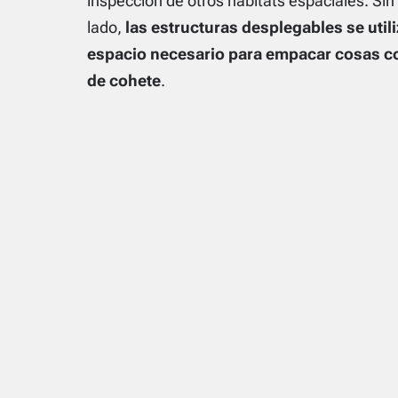
inspección de otros hábitats espaciales. Sin
lado,
las estructuras desplegables se util
espacio necesario para empacar cosas co
de cohete
.