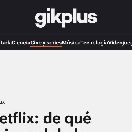
rtada
Ciencia
Cine y series
Música
Tecnología
Videojue
LIX
etflix: de qué