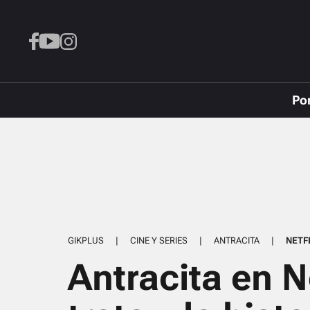
Po
GIKPLUS
|
CINE Y SERIES
|
ANTRACITA
|
NETF
Antracita en N