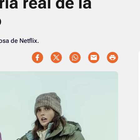
ria real de la
ó
osa de Netflix.