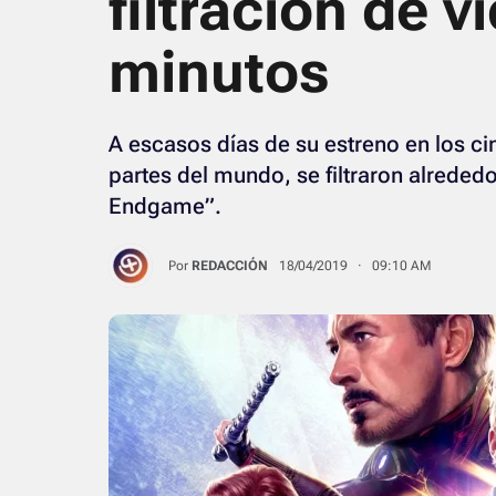
filtración de v
minutos
A escasos días de su estreno en los c
partes del mundo, se filtraron alreded
Endgame”.
Por
REDACCIÓN
18/04/2019 · 09:10 AM