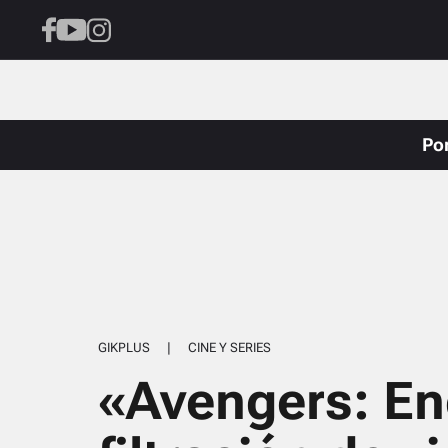
Po
GIKPLUS
|
CINE Y SERIES
«Avengers: E