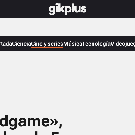
rtada
Ciencia
Cine y series
Música
Tecnología
Videojue
ndgame»,