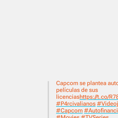
Capcom se plantea autof
películas de sus
licencias
https://t.co/R
#P4rcivalianos
#Video
#Capcom
#Autofinanc
#Movies
#TVSeries