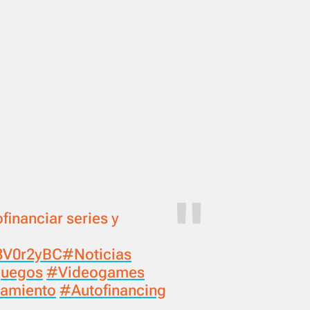
inanciar series y
78V0r2yBC
#Noticias
juegos
#Videogames
iamiento
#Autofinancing