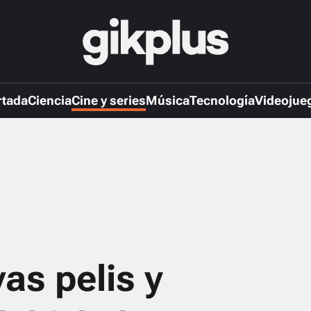
rtada
Ciencia
Cine y series
Música
Tecnología
Videojue
s pelis y