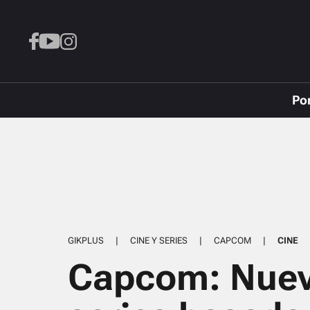
Po
GIKPLUS
|
CINE Y SERIES
|
CAPCOM
|
CINE
Capcom: Nueva