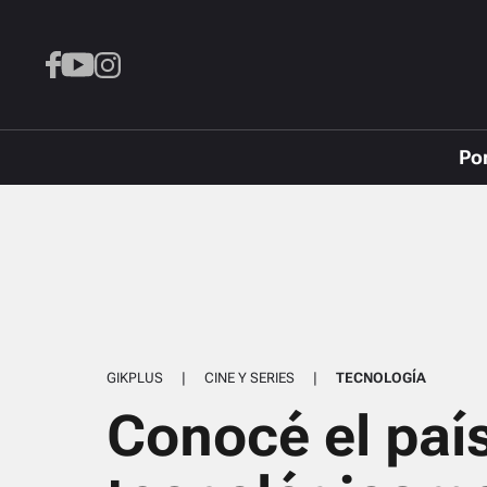
Po
GIKPLUS
|
CINE Y SERIES
|
TECNOLOGÍA
Conocé el paí