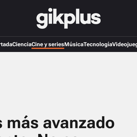
rtada
Ciencia
Cine y series
Música
Tecnología
Videojue
s más avanzado