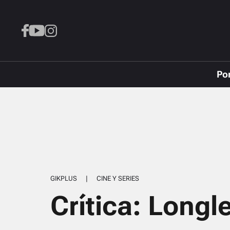
Po
GIKPLUS
|
CINE Y SERIES
Crítica: Longl