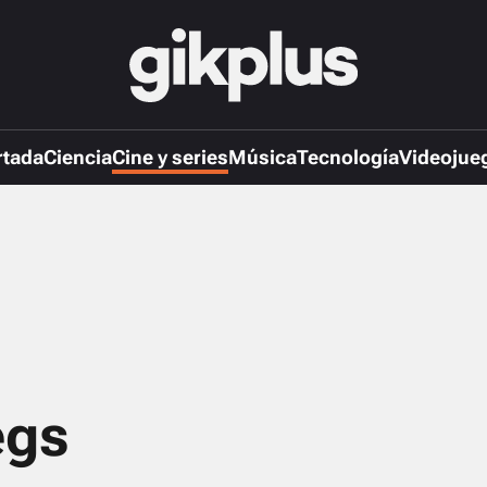
rtada
Ciencia
Cine y series
Música
Tecnología
Videojue
egs