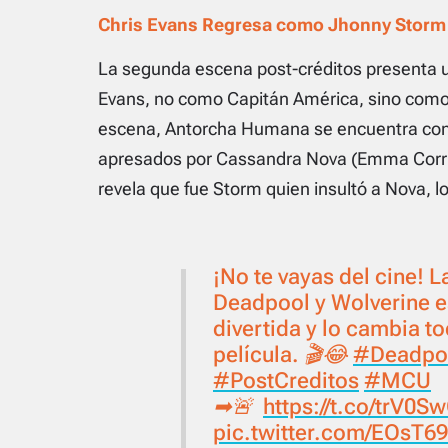
Chris Evans Regresa como Jhonny Storm
La segunda escena post-créditos presenta 
Evans, no como Capitán América, sino com
escena, Antorcha Humana se encuentra con 
apresados por Cassandra Nova (Emma Corrin
revela que fue Storm quien insultó a Nova, l
¡No te vayas del cine! 
Deadpool y Wolverine e
divertida y lo cambia t
película. 🎬😂
#Deadpo
#PostCreditos
#MCU
➡🚨
https://t.co/trV0S
pic.twitter.com/EOsT6