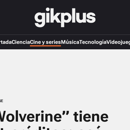
rtada
Ciencia
Cine y series
Música
Tecnología
Videojue
NE
olverine” tiene