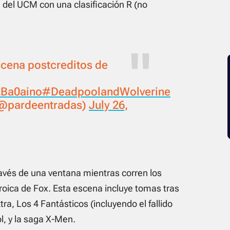
la del UCM con una clasificación R (no
escena postcreditos de
2Ba0aino
#DeadpoolandWolverine
(@pardeentradas)
July 26,
ravés de una ventana mientras corren los
roica de Fox. Esta escena incluye tomas tras
tra
,
Los 4 Fantásticos
(incluyendo el fallido
l
, y la saga
X-Men
.