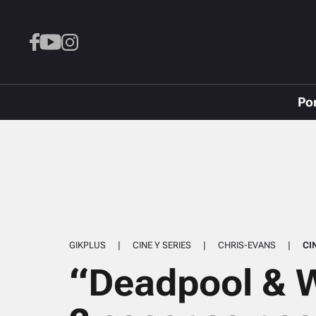
Po
GIKPLUS
|
CINE Y SERIES
|
CHRIS-EVANS
|
CI
“Deadpool & W