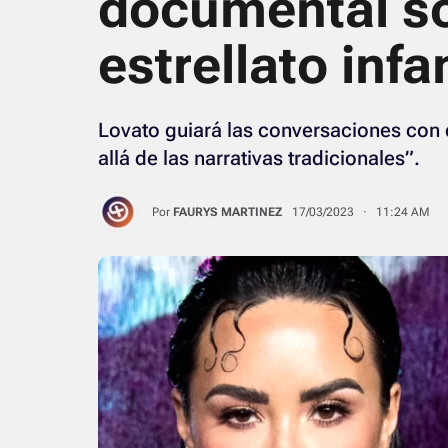
documental so
estrellato infa
Lovato guiará las conversaciones con 
allá de las narrativas tradicionales”.
Por
FAURYS MARTINEZ
17/03/2023 · 11:24 AM