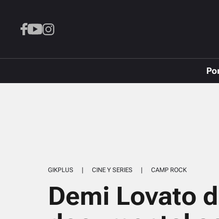
Po
GIKPLUS
|
CINE Y SERIES
|
CAMP ROCK
Demi Lovato di