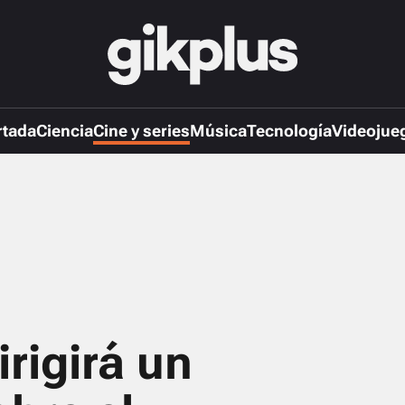
rtada
Ciencia
Cine y series
Música
Tecnología
Videojue
rigirá un