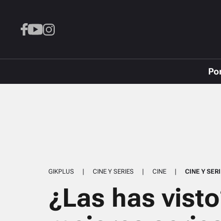
Po
GIKPLUS
|
CINE Y SERIES
|
CINE
|
CINE Y SER
¿Las has visto