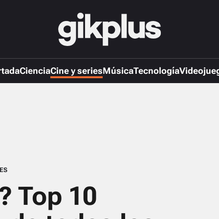
rtada
Ciencia
Cine y series
Música
Tecnología
Videojue
IES
? Top 10