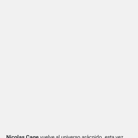
Nicolas Cage
vuelve al universo arácnido, esta vez