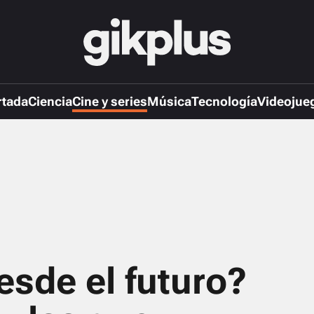
rtada
Ciencia
Cine y series
Música
Tecnología
Videojue
esde el futuro?