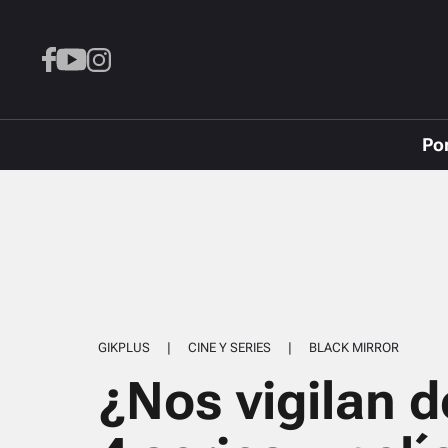
Po
GIKPLUS
|
CINE Y SERIES
|
BLACK MIRROR
¿Nos vigilan d