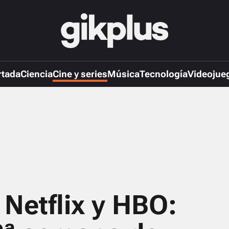
rtada
Ciencia
Cine y series
Música
Tecnología
Videojue
Netflix y HBO: