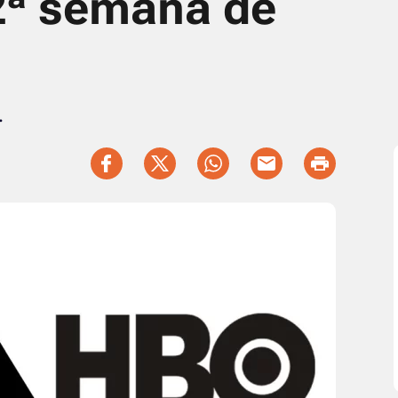
 2ª semana de
.