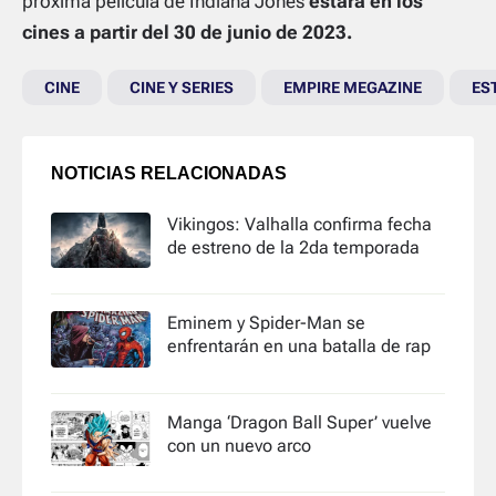
próxima película de Indiana Jones
estará en los
cines a partir del 30 de junio de 2023.
CINE
CINE Y SERIES
EMPIRE MEGAZINE
ES
NOTICIAS RELACIONADAS
Vikingos: Valhalla confirma fecha
de estreno de la 2da temporada
Eminem y Spider-Man se
enfrentarán en una batalla de rap
Manga ‘Dragon Ball Super’ vuelve
con un nuevo arco