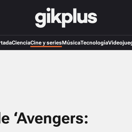
rtada
Ciencia
Cine y series
Música
Tecnología
Videojue
de ‘Avengers: