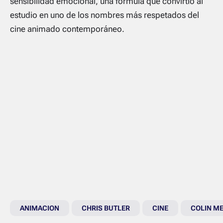
sensibilidad emocional, una fórmula que convirtió al
estudio en uno de los nombres más respetados del
cine animado contemporáneo.
ANIMACION
CHRIS BUTLER
CINE
COLIN M