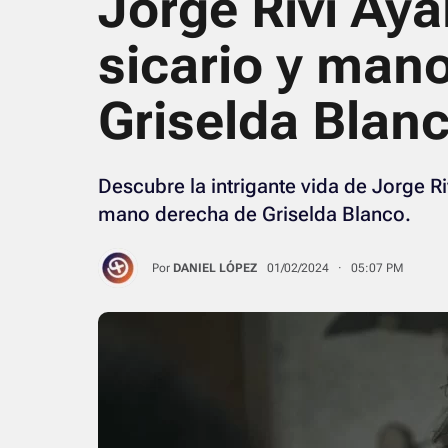
Jorge Rivi Aya
sicario y man
Griselda Blan
Descubre la intrigante vida de Jorge Riv
mano derecha de Griselda Blanco.
Por
DANIEL LÓPEZ
01/02/2024 · 05:07 PM