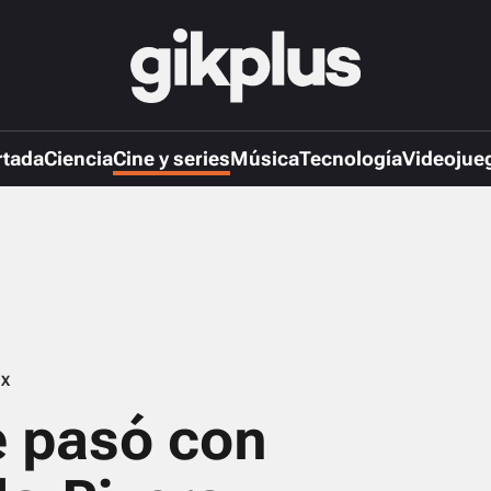
rtada
Ciencia
Cine y series
Música
Tecnología
Videojue
IX
é pasó con