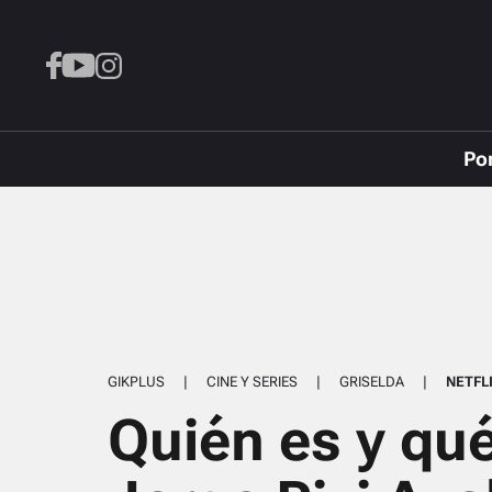
Po
GIKPLUS
|
CINE Y SERIES
|
GRISELDA
|
NETFL
Quién es y qu