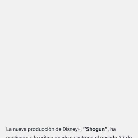
La nueva producción de Disney+,
“Shogun”
, ha
cautivado a la crítica desde su estreno el pasado 27 de