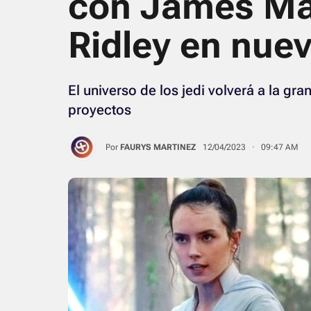
con James Ma
Ridley en nue
El universo de los jedi volverá a la gra
proyectos
Por
FAURYS MARTINEZ
12/04/2023 · 09:47 AM