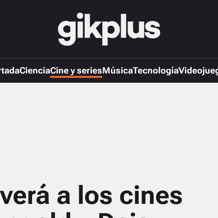
rtada
Ciencia
Cine y series
Música
Tecnología
Videojue
lverá a los cines