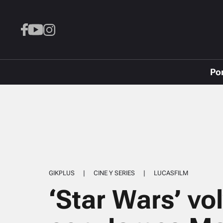
Po
GIKPLUS
|
CINE Y SERIES
|
LUCASFILM
‘Star Wars’ vo