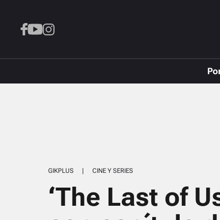
Po
GIKPLUS
|
CINE Y SERIES
‘The Last of U