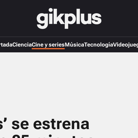
rtada
Ciencia
Cine y series
Música
Tecnología
Videojue
s’ se estrena