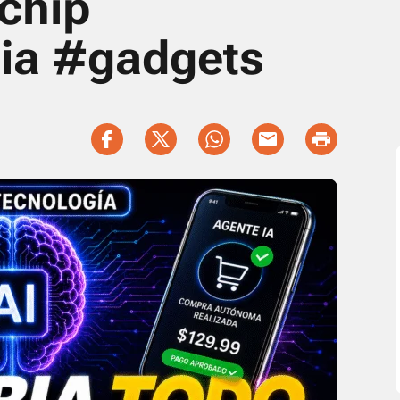
 chip
ia #gadgets