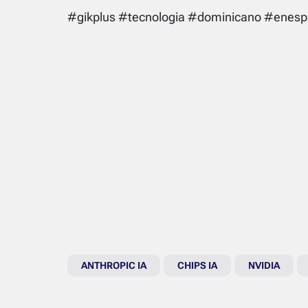
#gikplus #tecnologia #dominicano #enesp
ANTHROPIC IA
CHIPS IA
NVIDIA