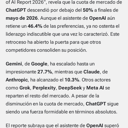
of AI Report 2026”, revela que la cuota de mercado de
ChatGPT
descendió por debajo del
50%
a finales de
mayo de 2026
. Aunque el asistente de
OpenAI
aún
retiene un
46.4%
de las preferencias, ya no ostenta el
liderazgo indiscutible que una vez lo caracterizó. Este
retroceso ha abierto la puerta para que otros
competidores consoliden su posición.
Gemini
, de
Google
, ha escalado hasta un
impresionante
27.7%
, mientras que
Claude
, de
Anthropic
, ha alcanzado el
10.3%
. Otros actores
como
Grok
,
Perplexity
,
DeepSeek
y
Meta AI
se
reparten el resto del mercado. A pesar de la
disminución en la cuota de mercado,
ChatGPT
sigue
siendo una fuerza formidable en términos absolutos.
El reporte subraya que el asistente de
OpenAI
superó