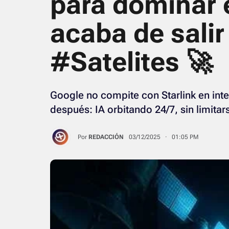
para dominar 
acaba de salir
#Satelites 🚀
Google no compite con Starlink en inte
después: IA orbitando 24/7, sin limitar
Por
REDACCIÓN
03/12/2025 · 01:05 PM