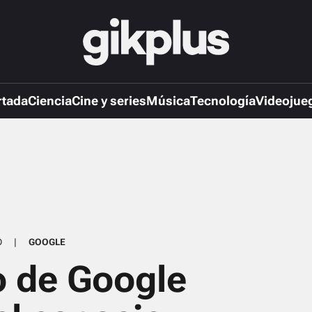
rtada
Ciencia
Cine y series
Música
Tecnología
Videojue
O
|
GOOGLE
o de Google