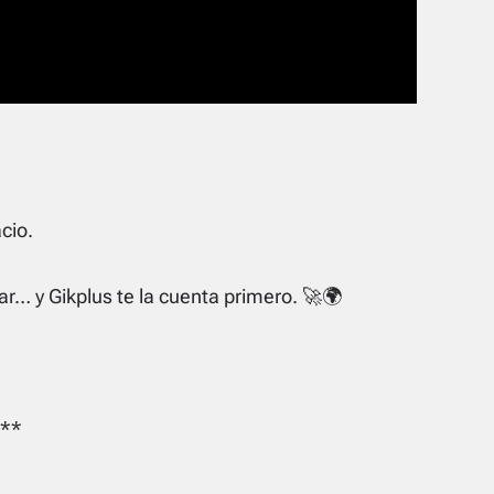
cio.
… y Gikplus te la cuenta primero. 🚀🌍
**