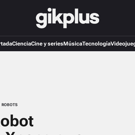
rtada
Ciencia
Cine y series
Música
Tecnología
Videojue
ROBOTS
Robot