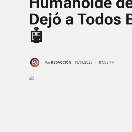
Humanoide de
Dejó a Todos 
🤖
Por
REDACCIÓN
19/11/2025 · 07:05 PM