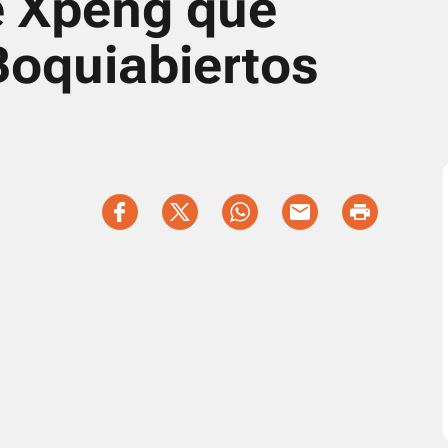
 Xpeng que
Boquiabiertos