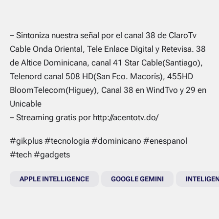
– Sintoniza nuestra señal por el canal 38 de ClaroTv
Cable Onda Oriental, Tele Enlace Digital y Retevisa. 38
de Altice Dominicana, canal 41 Star Cable(Santiago),
Telenord canal 508 HD(San Fco. Macorís), 455HD
BloomTelecom(Higuey), Canal 38 en WindTvo y 29 en
Unicable
– Streaming gratis por
http://acentotv.do/
#gikplus #tecnologia #dominicano #enespanol
#tech #gadgets
APPLE INTELLIGENCE
GOOGLE GEMINI
INTELIGEN