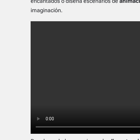
encantados o diseña escenarios de
animaci
imaginación.