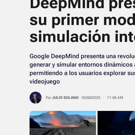
DeepMind pres
su primer mod
simulación int
Google DeepMind presenta una revolucio
generar y simular entornos dinámicos a
permitiendo a los usuarios explorar su
videojuego
Por
JULIO SOLANO
05/08/2025 · 11:06 AM