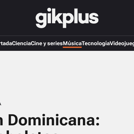
rtada
Ciencia
Cine y series
Música
Tecnología
Videojue
A
en Dominicana: