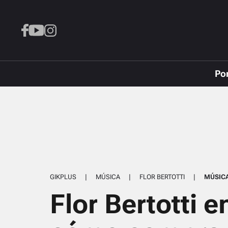
Po
GIKPLUS
|
MÚSICA
|
FLOR BERTOTTI
|
MÚSIC
Flor Bertotti 