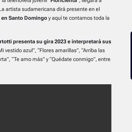
 la telenovela juvenil “
Floricienta
“, llegará a
a artista sudamericana dirá presente en el
o, en Santo Domingo
y aquí te contamos toda la
rtotti presenta su gira 2023 e interpretará sus
i vestido azul”, “Flores amarillas”, “Arriba las
orta”, “Te amo más” y “Quédate conmigo”, entre