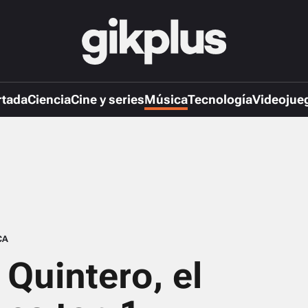
rtada
Ciencia
Cine y series
Música
Tecnología
Videojue
CA
 Quintero, el