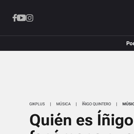
Po
GIKPLUS
|
MÚSICA
|
ÍÑIGO QUINTERO
|
MÚSI
Quién es Íñigo