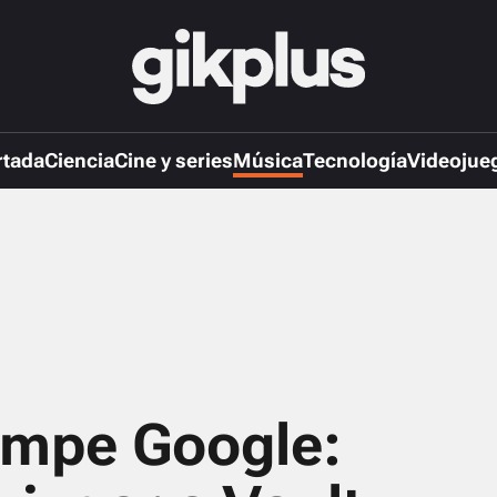
rtada
Ciencia
Cine y series
Música
Tecnología
Videojue
rompe Google: