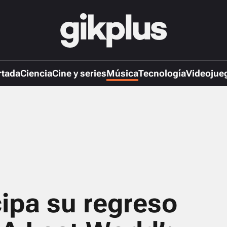
rtada
Ciencia
Cine y series
Música
Tecnología
Videojue
ipa su regreso