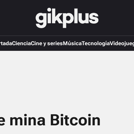
rtada
Ciencia
Cine y series
Música
Tecnología
Videojue
e mina Bitcoin