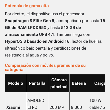
Potencia de gama alta
Por dentro, el dispositivo usa el procesador
Snapdragon 8 Elite Gen 5
, acompañado por hasta
16
GB de RAM LPDDR5X
y hasta
512 GB de
almacenamiento UFS 4.1
. También llega con
HyperOS 3 basado en Android 16
, lector de huellas
ultrasónico bajo pantalla y certificaciones de
resistencia al agua y polvo.
Comparación con móviles premium de su
categoría
Cámara
Modelo
Pantalla
Batería
Carga
principal
AMOLED
100 W
Xiaomi
LTPO
200 MP
8,000
cable / 50