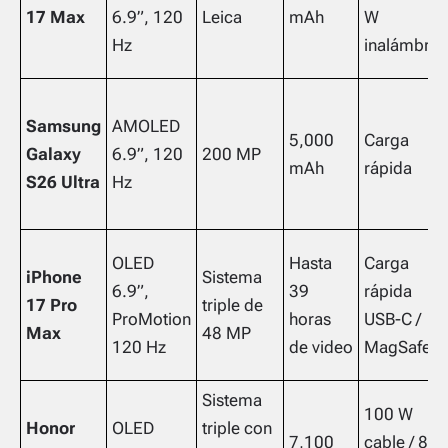
17 Max
6.9”, 120
Leica
mAh
W
Hz
inalámbric
Samsung
AMOLED
5,000
Carga
Galaxy
6.9”, 120
200 MP
mAh
rápida
S26 Ultra
Hz
OLED
Hasta
Carga
iPhone
Sistema
6.9”,
39
rápida
17 Pro
triple de
ProMotion
horas
USB-C /
Max
48 MP
120 Hz
de video
MagSafe
Sistema
100 W
Honor
OLED
triple con
7,100
cable / 80