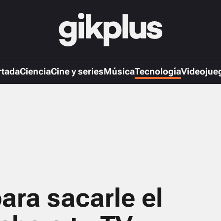
rtada
Ciencia
Cine y series
Música
Tecnología
Videojue
ara sacarle el