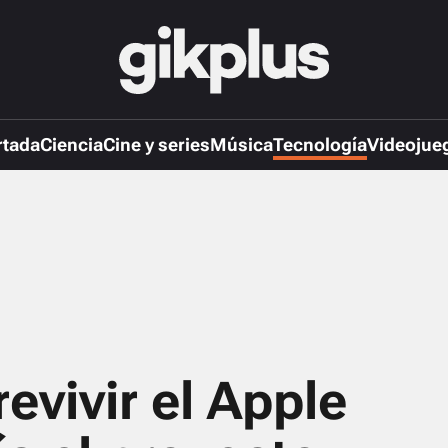
rtada
Ciencia
Cine y series
Música
Tecnología
Videojue
evivir el Apple