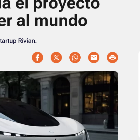
a el proyecto
er al mundo
artup Rivian.