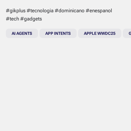
#gikplus #tecnologia #dominicano #enespanol
#tech #gadgets
AI AGENTS
APP INTENTS
APPLE WWDC25