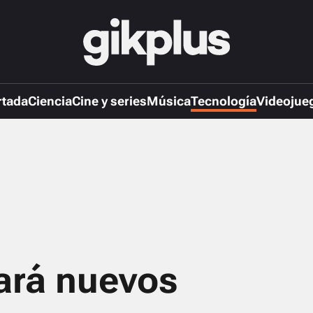
rtada
Ciencia
Cine y series
Música
Tecnología
Videojue
ará nuevos