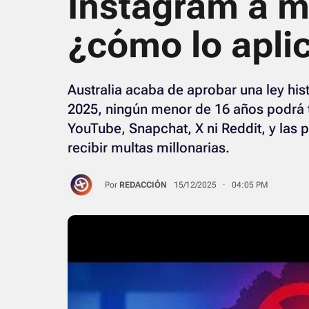
Instagram a m
¿cómo lo apli
Australia acaba de aprobar una ley hist
2025, ningún menor de 16 años podrá t
YouTube, Snapchat, X ni Reddit, y las 
recibir multas millonarias.
Por
REDACCIÓN
15/12/2025 · 04:05 PM