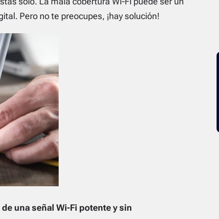
ás solo. La mala cobertura Wi-Fi puede ser un
ital. Pero no te preocupes, ¡hay solución!
 de una señal Wi-Fi potente y sin