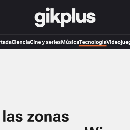
rtada
Ciencia
Cine y series
Música
Tecnología
Videojue
 las zonas