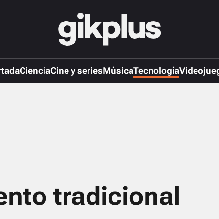
rtada
Ciencia
Cine y series
Música
Tecnología
Videojue
ento tradicional