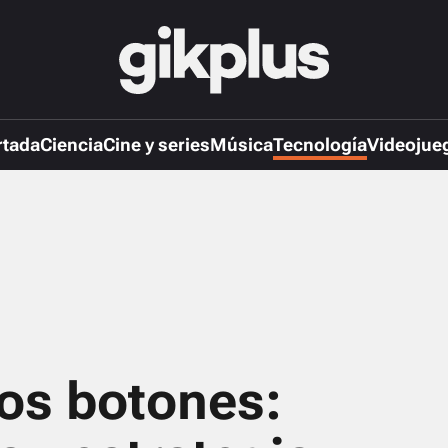
rtada
Ciencia
Cine y series
Música
Tecnología
Videojue
los botones: