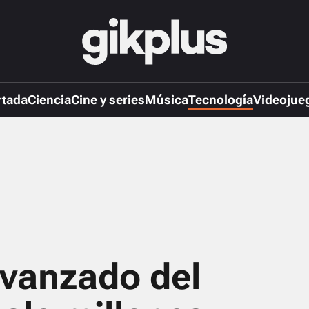
rtada
Ciencia
Cine y series
Música
Tecnología
Videojue
avanzado del