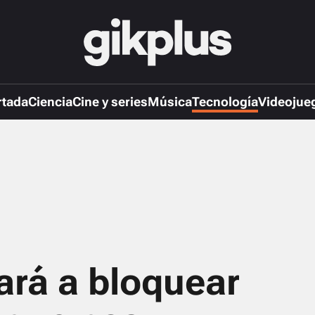
rtada
Ciencia
Cine y series
Música
Tecnología
Videojue
ará a bloquear