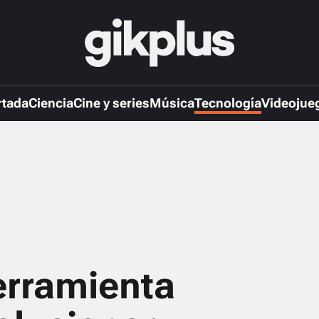
rtada
Ciencia
Cine y series
Música
Tecnología
Videojue
erramienta