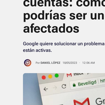
cuentas: cómo
podrías ser un
afectados
Google quiere solucionar un problema 
están activas.
Por
DANIEL LÓPEZ
18/05/2023 · 12:06 AM