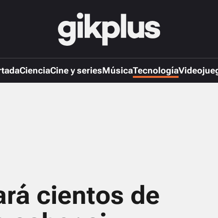
rtada
Ciencia
Cine y series
Música
Tecnología
Videojue
ará cientos de