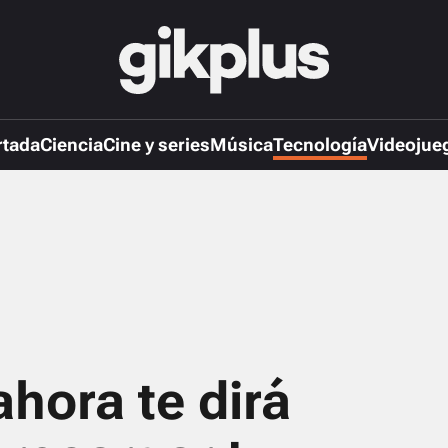
rtada
Ciencia
Cine y series
Música
Tecnología
Videojue
hora te dirá