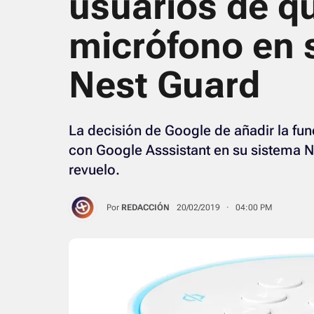
usuarios de q
micrófono en s
Nest Guard
La decisión de Google de añadir la fun
con Google Asssistant en su sistema 
revuelo.
Por
REDACCIÓN
20/02/2019 · 04:00 PM