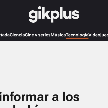
rtada
Ciencia
Cine y series
Música
Tecnología
Videojue
informar a los