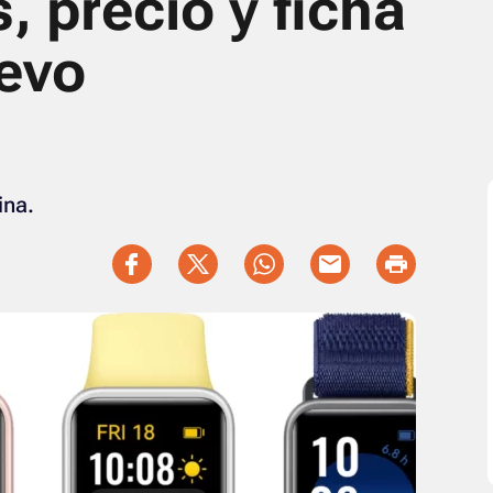
, precio y ficha
uevo
ina.