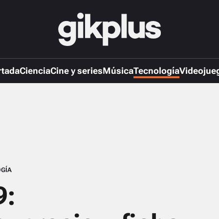
rtada
Ciencia
Cine y series
Música
Tecnología
Videojue
GÍA
9: