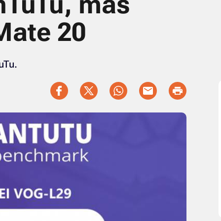
nTuTu, más
Mate 20
uTu.