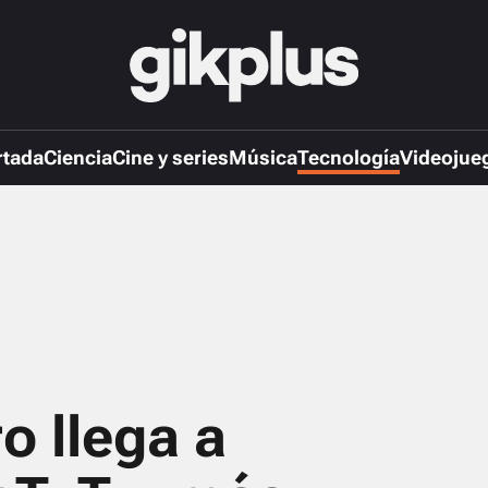
rtada
Ciencia
Cine y series
Música
Tecnología
Videojue
o llega a