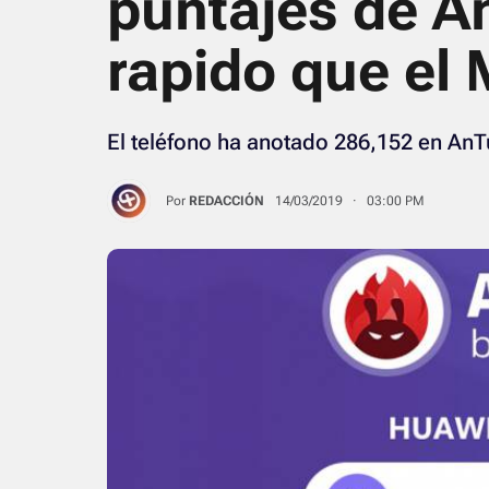
puntajes de A
rapido que el 
El teléfono ha anotado 286,152 en AnT
Por
REDACCIÓN
14/03/2019 · 03:00 PM