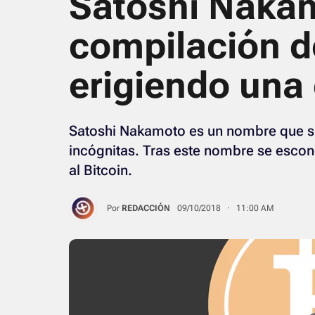
Satoshi Naka
compilación d
erigiendo una 
Satoshi Nakamoto es un nombre que s
incógnitas. Tras este nombre se escon
al Bitcoin.
Por
REDACCIÓN
09/10/2018 · 11:00 AM