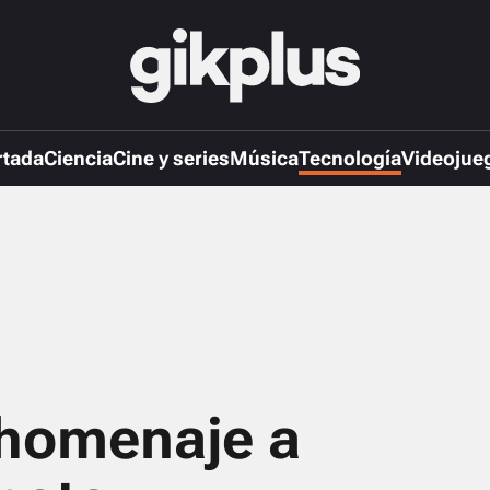
rtada
Ciencia
Cine y series
Música
Tecnología
Videojue
 homenaje a