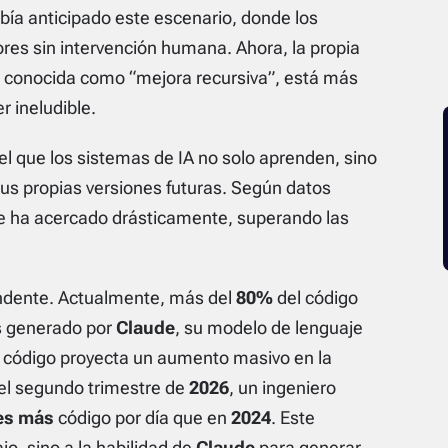
abía anticipado este escenario, donde los
ores sin intervención humana. Ahora, la propia
 conocida como “mejora recursiva”, está más
 ineludible.
el que los sistemas de IA no solo aprenden, sino
us propias versiones futuras. Según datos
 se ha acercado drásticamente, superando las
dente. Actualmente, más del
80%
del código
s generado por
Claude
, su modelo de lenguaje
 código proyecta un aumento masivo en la
el segundo trimestre de
2026
, un ingeniero
es más
código por día que en
2024
. Este
o, sino a la habilidad de
Claude
para generar