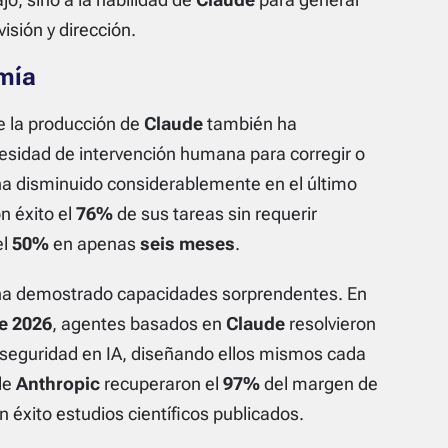
visión y dirección.
omía
de la producción de
Claude
también ha
cesidad de intervención humana para corregir o
ha disminuido considerablemente en el último
n éxito el
76%
de sus tareas sin requerir
el
50%
en apenas
seis meses
.
ha demostrado capacidades sorprendentes. En
de 2026
, agentes basados en
Claude
resolvieron
seguridad en IA, diseñando ellos mismos cada
de
Anthropic
recuperaron el
97%
del margen de
n éxito estudios científicos publicados.