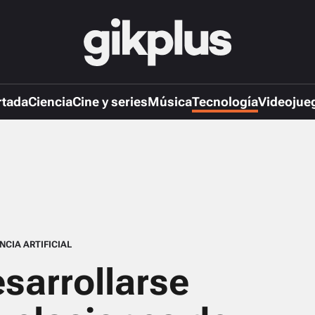
rtada
Ciencia
Cine y series
Música
Tecnología
Videojue
NCIA ARTIFICIAL
esarrollarse