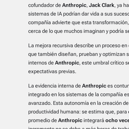
cofundador de
Anthropic
,
Jack Clark
, ya h
sistemas de IA podrían dar vida a sus suces
compañía advierte que esta transformación,
cerca de lo que muchos imaginan y podría ser
La mejora recursiva describe un proceso en 
que también diseñan, prueban y optimizan s
internos de
Anthropic
, este umbral crítico
expectativas previas.
La evidencia interna de
Anthropic
es contun
integrado en los sistemas de la compañía e
avanzado. Esta autonomía en la creación de
productividad humana: se estima que, para 
promedio de
Anthropic
integrará
ocho vec
incremento no se debe a más horas de trabaj